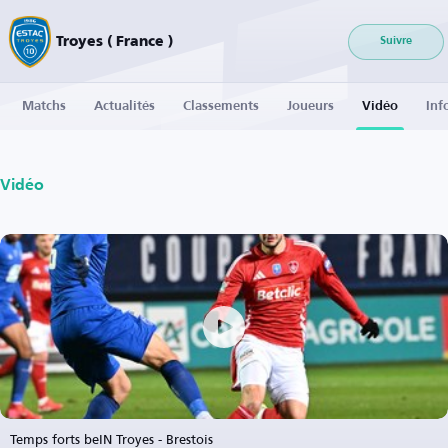
Troyes ( France )
Suivre
Matchs
Actualités
Classements
Joueurs
Vidéo
Inf
Vidéo
Temps forts beIN Troyes - Brestois