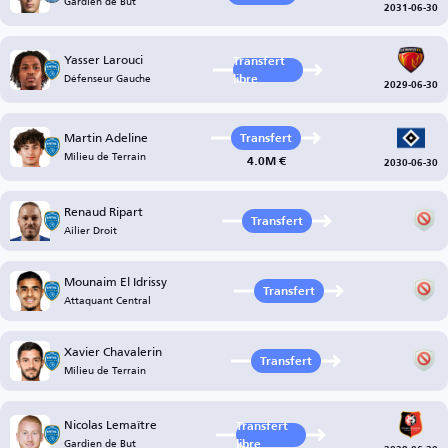
Gardien de But
2031-06-30
Yasser Larouci
Transfert
Défenseur Gauche
libre
2029-06-30
Martin Adeline
Transfert
Milieu de Terrain
4.0M €
2030-06-30
Renaud Ripart
Transfert
Ailier Droit
Mounaim El Idrissy
Transfert
Attaquant Central
Xavier Chavalerin
Transfert
Milieu de Terrain
Nicolas Lemaître
Transfert
Gardien de But
libre