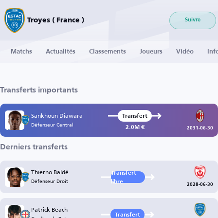
Troyes ( France )
Suivre
Matchs
Actualités
Classements
Joueurs
Vidéo
Inf
Transferts importants
Sankhoun Diawara
Transfert
Défenseur Central
2.0M €
2031-06-30
Derniers transferts
Thierno Baldé
Transfert
Défenseur Droit
libre
2028-06-30
Patrick Beach
Transfert