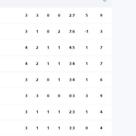
3
3
0
0
2:7
5
9
3
1
0
2
7:6
-1
3
4
2
1
1
4:5
1
7
4
2
1
1
3:4
1
7
3
2
0
1
3:4
1
6
3
3
0
0
0:3
3
9
3
1
1
1
2:3
1
4
3
1
1
1
3:3
0
4