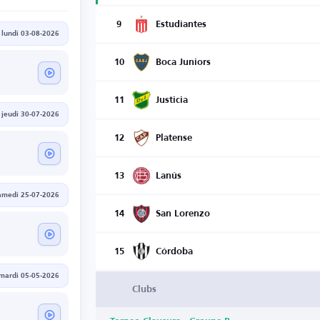
9
Estudiantes
lundi 03-08-2026
10
Boca Juniors
11
Justicia
jeudi 30-07-2026
12
Platense
13
Lanús
amedi 25-07-2026
14
San Lorenzo
15
Córdoba
mardi 05-05-2026
Clubs