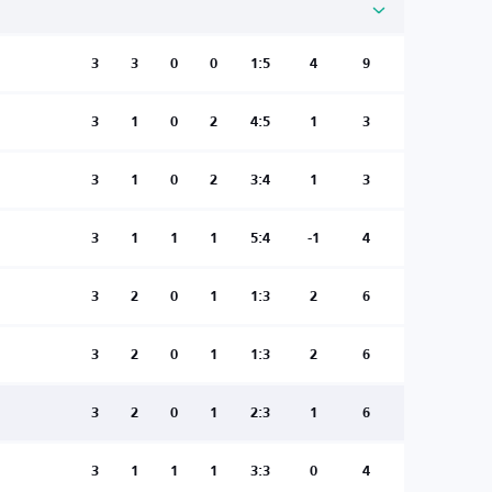
3
3
0
0
1:5
4
9
3
1
0
2
4:5
1
3
3
1
0
2
3:4
1
3
3
1
1
1
5:4
-1
4
3
2
0
1
1:3
2
6
3
2
0
1
1:3
2
6
3
2
0
1
2:3
1
6
3
1
1
1
3:3
0
4