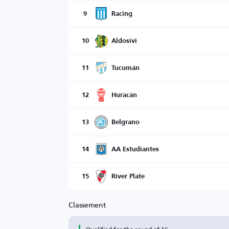
9
Racing
10
Aldosivi
11
Tucumán
12
Huracán
13
Belgrano
14
AA Estudiantes
15
River Plate
Classement