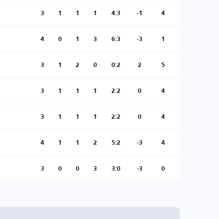
3
1
1
1
4:3
-1
4
4
0
1
3
6:3
-3
1
3
1
2
0
0:2
2
5
3
1
1
1
2:2
0
4
3
1
1
1
2:2
0
4
4
1
1
2
5:2
-3
4
3
0
0
3
3:0
-3
0