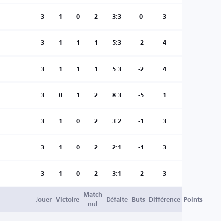
3
1
0
2
3:3
0
3
3
1
1
1
5:3
-2
4
3
1
1
1
5:3
-2
4
3
0
1
2
8:3
-5
1
3
1
0
2
3:2
-1
3
3
1
0
2
2:1
-1
3
3
1
0
2
3:1
-2
3
Match
Jouer
Victoire
Défaite
Buts
Différence
Points
nul