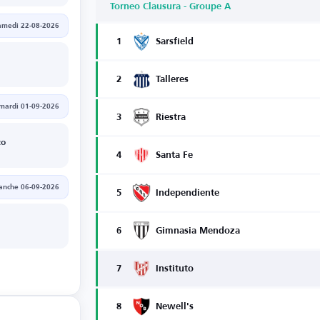
Torneo Clausura - Groupe A
amedi 22-08-2026
1
Sarsfield
2
Talleres
mardi 01-09-2026
3
Riestra
zo
4
Santa Fe
anche 06-09-2026
5
Independiente
6
Gimnasia Mendoza
7
Instituto
8
Newell's