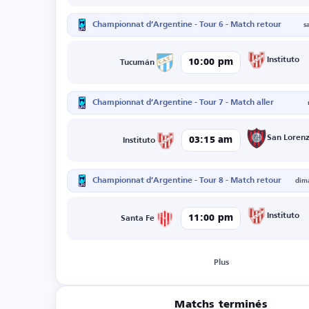
Championnat d’Argentine - Tour 6 - Match retour
s
Instituto
10:00 pm
Tucumán
Championnat d’Argentine - Tour 7 - Match aller
San Loren
03:15 am
Instituto
Championnat d’Argentine - Tour 8 - Match retour
dim
Instituto
11:00 pm
Santa Fe
Plus
Matchs terminés