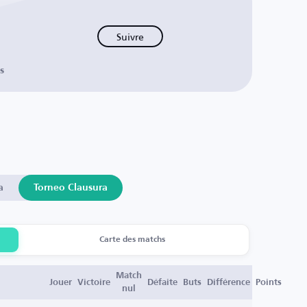
Suivre
s
a
Torneo Clausura
Carte des matchs
Match
Jouer
Victoire
Défaite
Buts
Différence
Points
nul