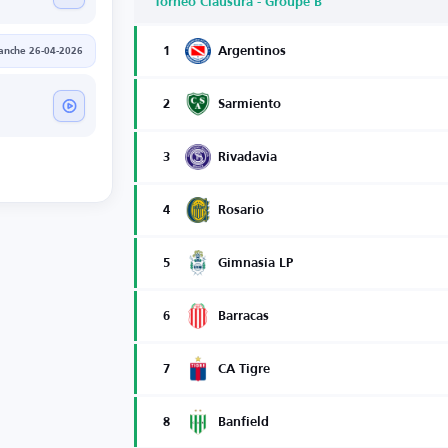
Torneo Clausura - Groupe B
1
Argentinos
anche 26-04-2026
2
Sarmiento
3
Rivadavia
4
Rosario
5
Gimnasia LP
6
Barracas
7
CA Tigre
8
Banfield