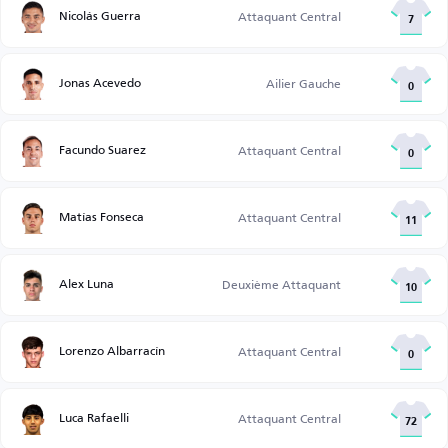
Nicolás Guerra
Attaquant Central
7
Jonas Acevedo
Ailier Gauche
0
Facundo Suarez
Attaquant Central
0
Matías Fonseca
Attaquant Central
11
Alex Luna
Deuxième Attaquant
10
Lorenzo Albarracín
Attaquant Central
0
Luca Rafaelli
Attaquant Central
72