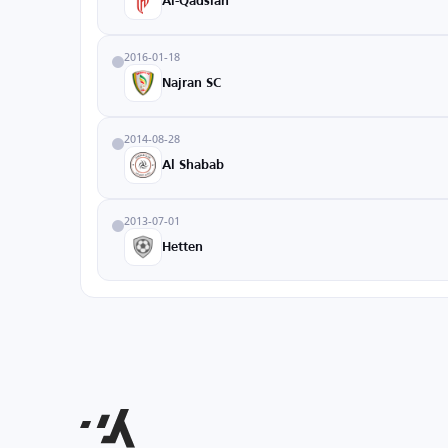
Al-Qadsiah
2016-01-18
Najran SC
2014-08-28
Al Shabab
2013-07-01
Hetten