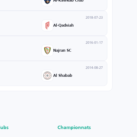
Al-Kawkab Club
2018-07-23
Al-Qadsiah
2016-01-17
Najran SC
2014-08-27
Al Shabab
lubs
Championnats