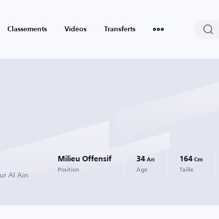
Classements
Vidéos
Transferts
Milieu Offensif
34
164
An
Cm
Position
Âge
Taille
ur Al Ain