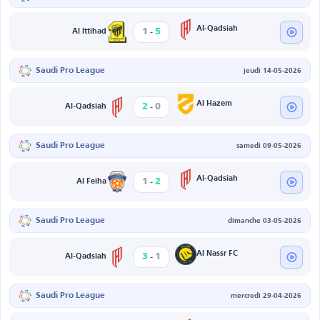
-
Al-Qadsiah
1
5
Al Ittihad
Saudi Pro League
jeudi 14-05-2026
-
Al Hazem
2
0
Al-Qadsiah
Saudi Pro League
samedi 09-05-2026
-
Al-Qadsiah
1
2
Al Feiha
Saudi Pro League
dimanche 03-05-2026
-
Al Nassr FC
3
1
Al-Qadsiah
Saudi Pro League
mercredi 29-04-2026