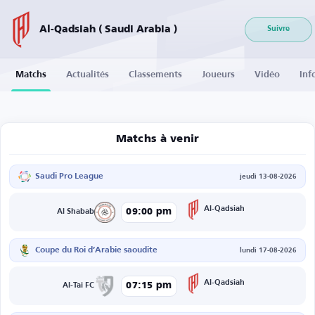
Al-Qadsiah ( Saudi Arabia )
Suivre
Matchs
Actualités
Classements
Joueurs
Vidéo
Inf
Matchs à venir
Saudi Pro League
jeudi 13-08-2026
Al-Qadsiah
09:00 pm
Al Shabab
Coupe du Roi d’Arabie saoudite
lundi 17-08-2026
Al-Qadsiah
07:15 pm
Al-Tai FC