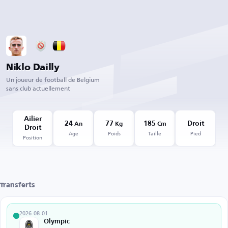
Niklo Dailly
Un joueur de football de Belgium
sans club actuellement
Ailier
24
77
185
Droit
An
Kg
Cm
Droit
Âge
Poids
Taille
Pied
Position
Transferts
2026-08-01
Olympic