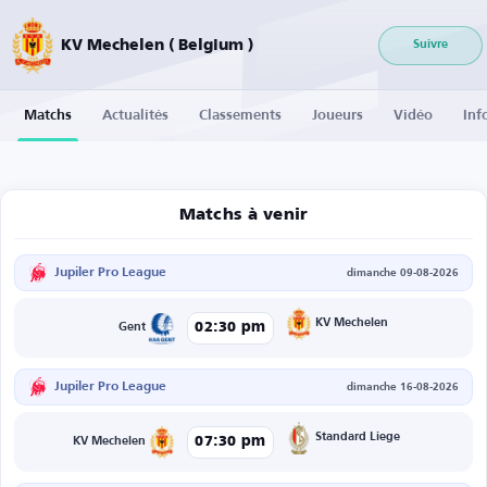
KV Mechelen ( Belgium )
Suivre
Matchs
Actualités
Classements
Joueurs
Vidéo
Inf
Matchs à venir
Jupiler Pro League
dimanche 09-08-2026
KV Mechelen
02:30 pm
Gent
Jupiler Pro League
dimanche 16-08-2026
Standard Liege
07:30 pm
KV Mechelen