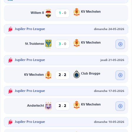
-
KV Mechelen
1
0
Willem II
Jupiler Pro League
dimanche 24-05-2026
-
KV Mechelen
3
0
St.Truidense
Jupiler Pro League
jeudi 21-05-2026
-
Club Brugge
2
2
KV Mechelen
Jupiler Pro League
dimanche 17-05-2026
-
KV Mechelen
2
2
Anderlecht
Jupiler Pro League
dimanche 10-05-2026