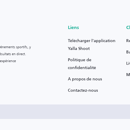
Liens
C
Télécharger l'application
R
vénements sportifs, y
Yalla Shoot
B
sultats en direct.
Politique de
 expérience
L
confidentialité
M
À propos de nous
Contactez-nous