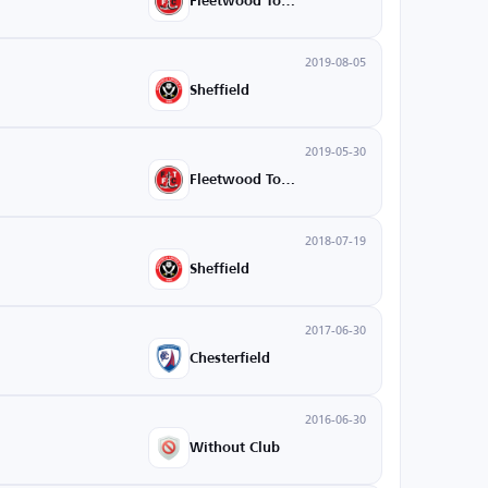
Fleetwood Town
2019-08-05
Sheffield
2019-05-30
Fleetwood Town
2018-07-19
Sheffield
2017-06-30
Chesterfield
2016-06-30
Without Club