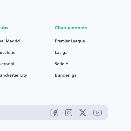
lubs
Championnats
eal Madrid
Premier League
arcelone
LaLiga
iverpool
Serie A
anchester City
Bundesliga