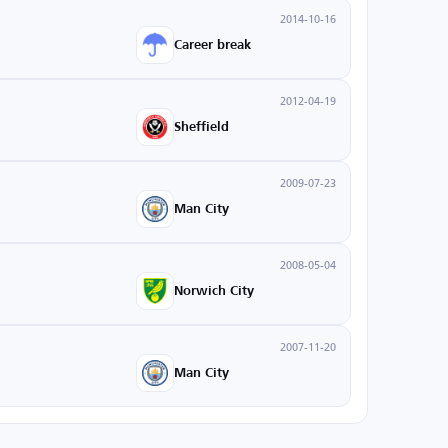
2014-10-16
Career break
2012-04-19
Sheffield
2009-07-23
Man City
2008-05-04
Norwich City
2007-11-20
Man City