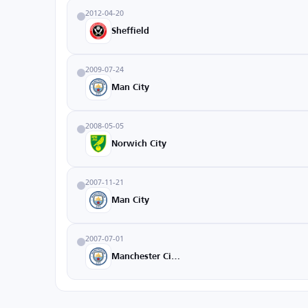
2012-04-20
Sheffield
2009-07-24
Man City
2008-05-05
Norwich City
2007-11-21
Man City
2007-07-01
Manchester City U18