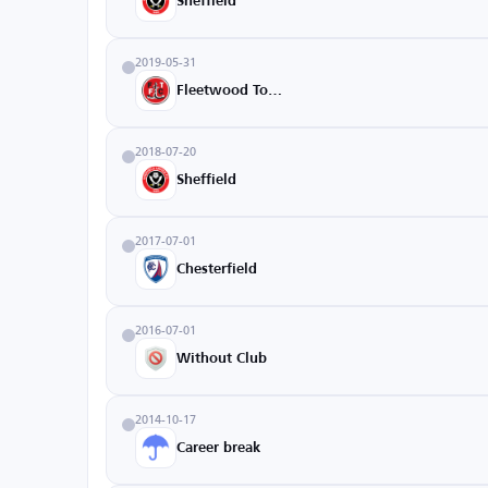
Sheffield
2019-05-31
Fleetwood Town
2018-07-20
Sheffield
2017-07-01
Chesterfield
2016-07-01
Without Club
2014-10-17
Career break