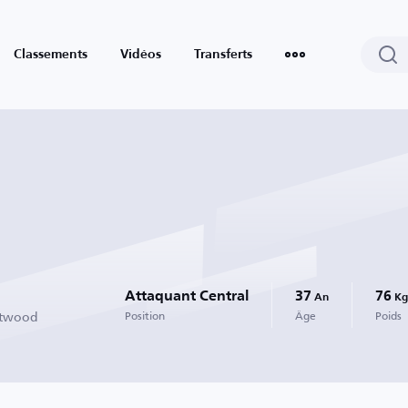
Classements
Vidéos
Transferts
Attaquant Central
37
76
An
Kg
etwood
Position
Âge
Poids