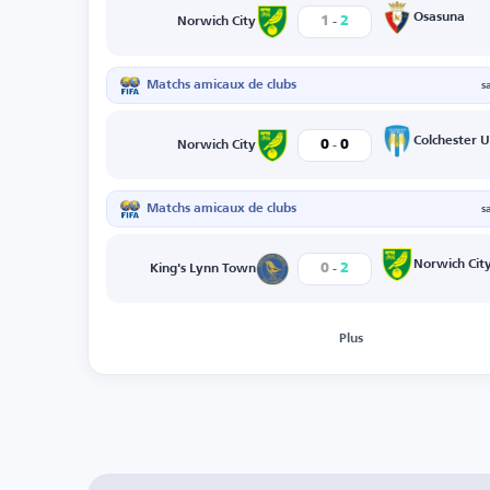
-
Osasuna
1
2
Norwich City
Matchs amicaux de clubs
s
-
Colchester U
0
0
Norwich City
Matchs amicaux de clubs
s
-
Norwich Cit
0
2
King's Lynn Town
Plus