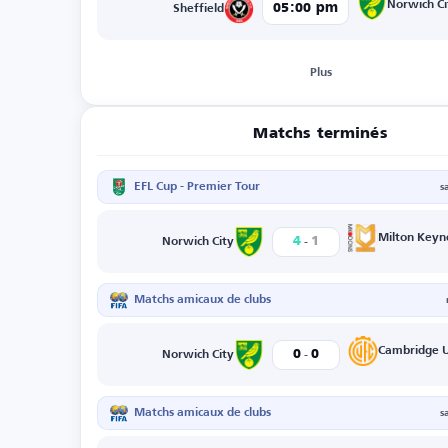
Norwich Ci
05:00 pm
Sheffield
Plus
Matchs terminés
EFL Cup - Premier Tour
s
-
Milton Keyn
4
1
Norwich City
Matchs amicaux de clubs
-
Cambridge U
0
0
Norwich City
Matchs amicaux de clubs
s