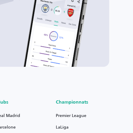
lubs
Championnats
eal Madrid
Premier League
arcelone
LaLiga