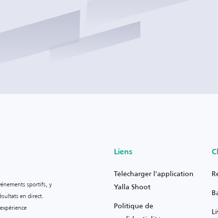
Liens
C
Télécharger l'application
R
vénements sportifs, y
Yalla Shoot
B
sultats en direct.
Politique de
 expérience
L