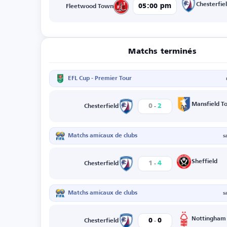
Chesterfie
05:00 pm
Fleetwood Town
Matchs terminés
EFL Cup - Premier Tour
-
Mansfield T
0
2
Chesterfield
Matchs amicaux de clubs
s
-
Sheffield
1
4
Chesterfield
Matchs amicaux de clubs
s
-
Nottingham
0
0
Chesterfield