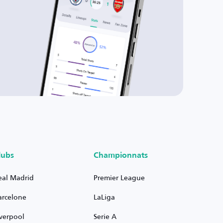
lubs
Championnats
eal Madrid
Premier League
arcelone
LaLiga
iverpool
Serie A