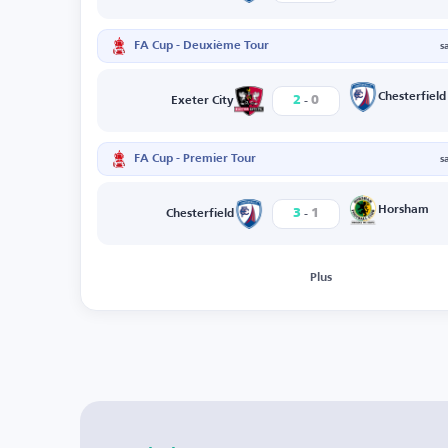
FA Cup - Deuxième Tour
s
-
Chesterfield
2
0
Exeter City
FA Cup - Premier Tour
s
-
Horsham
3
1
Chesterfield
Plus