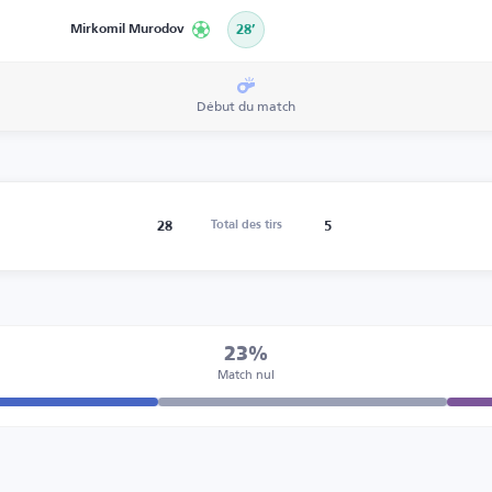
Mirkomil Murodov
28’
Début du match
28
5
Total des tirs
23%
Match nul