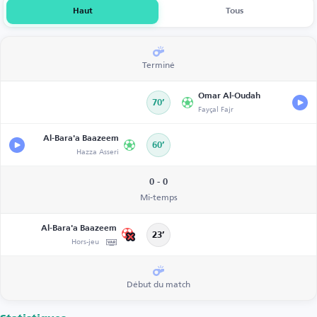
Haut
Tous
Terminé
Omar Al-Oudah
70’
Fayçal Fajr
Al-Bara'a Baazeem
60’
Hazza Asseri
0 - 0
Mi-temps
Al-Bara'a Baazeem
23’
Hors-jeu
Début du match