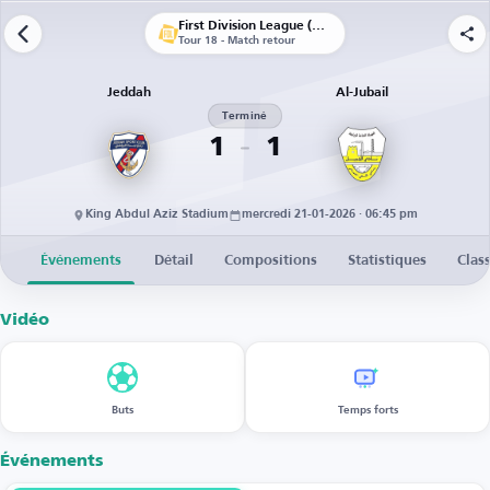
First Division League (Arabie saoudite)
Tour 18 - Match retour
Jeddah
Al-Jubail
Terminé
1
1
King Abdul Aziz Stadium
mercredi 21-01-2026 · 06:45 pm
Événements
Détail
Compositions
Statistiques
Clas
Vidéo
Buts
Temps forts
Événements