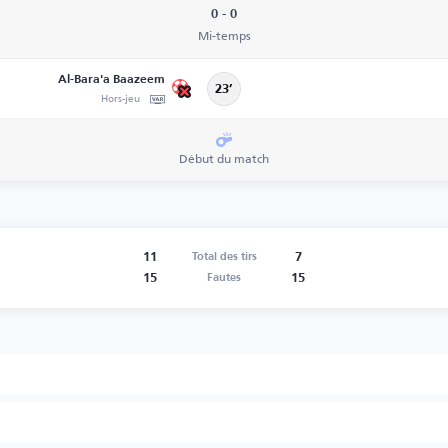
0 - 0
Mi-temps
Al-Bara'a Baazeem
23’
Hors-jeu
Début du match
11
7
Total des tirs
15
15
Fautes