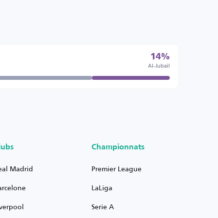
14%
Al-Jubail
lubs
Championnats
eal Madrid
Premier League
arcelone
LaLiga
iverpool
Serie A