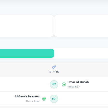
Terminé
Omar Al-Oudah
70’
Fayçal Fajr
Al-Bara'a Baazeem
60’
Hazza Asseri