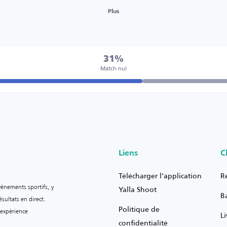
Plus
31%
Match nul
Liens
C
Télécharger l'application
R
vénements sportifs, y
Yalla Shoot
B
sultats en direct.
Politique de
 expérience
L
confidentialité