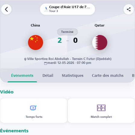
Coupe d'Asie U17 de l'AFC
Tour 3
China
Qatar
Terminé
2
0
Ville Sportive Roi Abdullah - Terrain C Futur (Djeddah)
mardi 12-05-2026 · 07:00 pm
Événements
Détail
Statistiques
Carte des matchs
B
Vidéo
Temps forts
Match complet
Événements