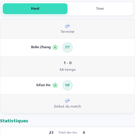
Haut
Tous
Terminé
Bolin Zhang
71’
1 - 0
Mi-temps
Sifan He
14’
Début du match
Statistiques
23
6
Total des tirs