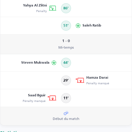
Yahya Al Zlitni
86’
Pénalty
51’
Saleh Ratib
1 - 0
Mi-temps
Steven Mukwala
44’
Hamza Darai
29’
Pénalty manqué
Saad Bguir
11’
Pénalty manqué
Début du match