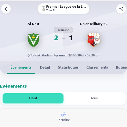
Premier League de la Libye
Tour 5
Al-Nasr
Union Military SC
Terminé
2
1
Tobruk Stadium
samedi 23-05-2026 · 05:30 pm
Événements
Détail
Statistiques
Classements
Buteu
Événements
Haut
Tous
Terminé