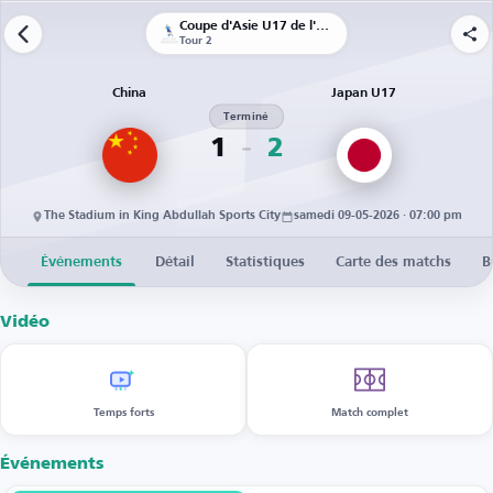
Coupe d'Asie U17 de l'AFC
Tour 2
China
Japan U17
Terminé
1
2
The Stadium in King Abdullah Sports City
samedi 09-05-2026 · 07:00 pm
Événements
Détail
Statistiques
Carte des matchs
B
Vidéo
Temps forts
Match complet
Événements