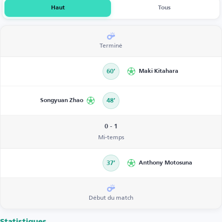
Haut
Tous
Terminé
60’
Maki Kitahara
Songyuan Zhao
48’
0 - 1
Mi-temps
37’
Anthony Motosuna
Début du match
Statistiques