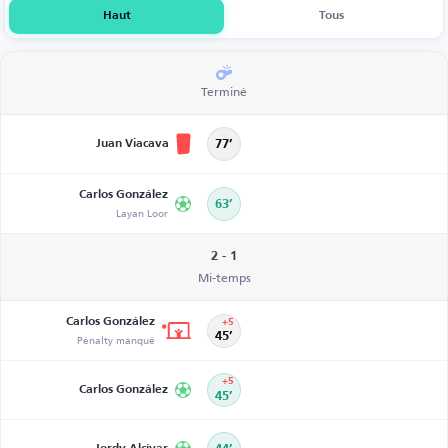
Haut
Tous
Terminé
Juan Viacava
77’
Carlos González
63’
Layan Loor
2 - 1
Mi-temps
Carlos González
+5
Pénalty manqué
45’
+5
Carlos González
45’