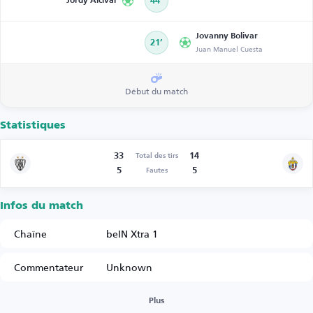
Jordy Alcívar
44’
Jovanny Bolivar
21’
Juan Manuel Cuesta
Début du match
Statistiques
33
14
Total des tirs
5
5
Fautes
Infos du match
Chaîne
beIN Xtra 1
Commentateur
Unknown
Plus