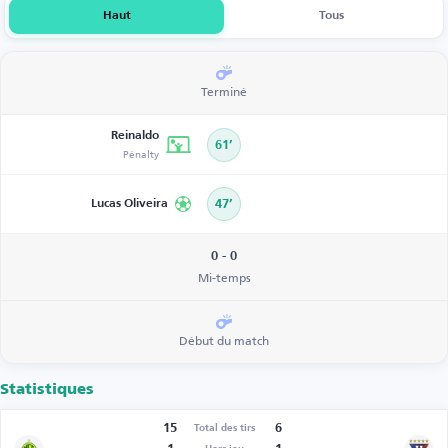
Haut
Tous
Terminé
Reinaldo
61’
Pénalty
Lucas Oliveira
47’
0 - 0
Mi-temps
Début du match
Statistiques
15
6
Total des tirs