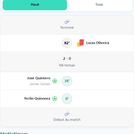
Haut
Tous
Terminé
Lucas Oliveira
82’
2 - 0
Mi-temps
José Quintero
34’
Janner Corozo
Yerlin Quinonez
6’
Début du match