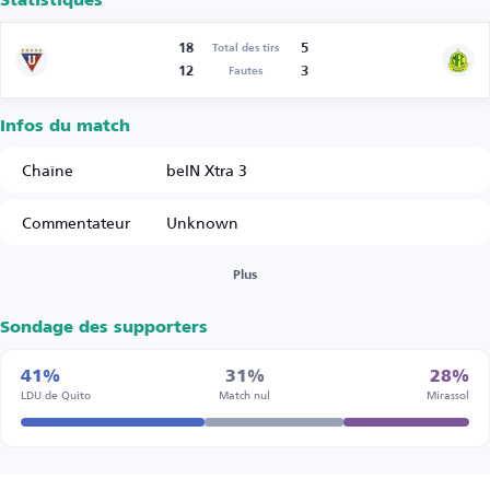
Statistiques
18
5
Total des tirs
12
3
Fautes
Infos du match
Chaîne
beIN Xtra 3
Commentateur
Unknown
Plus
Sondage des supporters
41%
31%
28%
LDU de Quito
Match nul
Mirassol