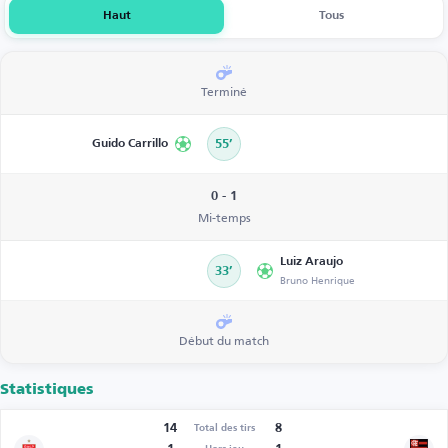
Haut
Tous
Terminé
Guido Carrillo
55’
0 - 1
Mi-temps
Luiz Araujo
33’
Bruno Henrique
Début du match
Statistiques
14
8
Total des tirs