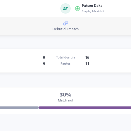
Patson Daka
23’
Stephy Mavididi
Début du match
9
16
Total des tirs
9
11
Fautes
30%
Match nul