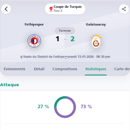
Coupe de Turquie
Tour 2
Fethiyespor
Galatasaray
Terminé
1
2
Stade du District de Fethiye
mardi 13-01-2026 · 08:30 pm
Événements
Détail
Compositions
Statistiques
Carte de
Attaque
27 %
73 %
Possession