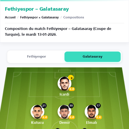
Fethiyespor – Galatasaray
Accueil
/
Fethiyespor × Galatasaray
/
Compositions
Composition du match Fethiyespor – Galatasaray (Coupe de
Turquie), le mardi 13-01-2026.
Fethiyespor
Galatasaray
9
6.4
Icardi
21
30
17
6.4
6.4
6.4
Kutucu
Demir
Elmalı