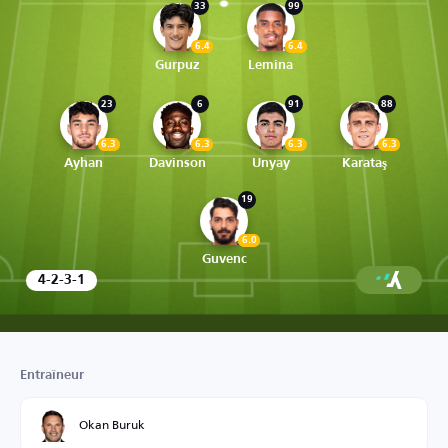
33
99
6.4
6.4
Gurpuz
Lemina
23
6
91
88
6.3
6.3
6.3
6.3
Ayhan
Davinson
Unyay
Karataş
19
6.0
Guvenc
4-2-3-1
Entraîneur
Okan Buruk