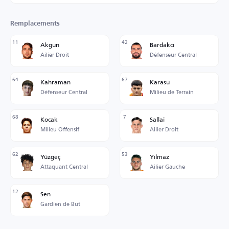
Remplacements
11
42
Akgun
Bardakcı
Ailier Droit
Défenseur Central
64
67
Kahraman
Karasu
Défenseur Central
Milieu de Terrain
68
7
Kocak
Sallai
Milieu Offensif
Ailier Droit
62
53
Yüzgeç
Yılmaz
Attaquant Central
Ailier Gauche
12
Sen
Gardien de But