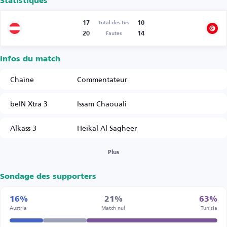
Statistiques
17
10
Total des tirs
20
14
Fautes
Infos du match
Chaîne
Commentateur
beIN Xtra 3
Issam Chaouali
Alkass 3
Heikal Al Sagheer
Plus
Sondage des supporters
16%
21%
63%
Austria
Match nul
Tunisia