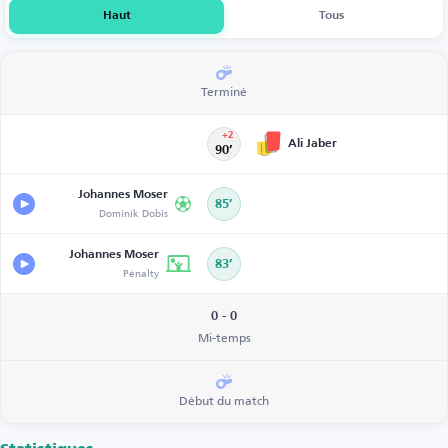
Haut
Tous
Terminé
+2
Ali Jaber
90’
Johannes Moser
85’
Dominik Dobis
Johannes Moser
83’
Pénalty
0 - 0
Mi-temps
Début du match