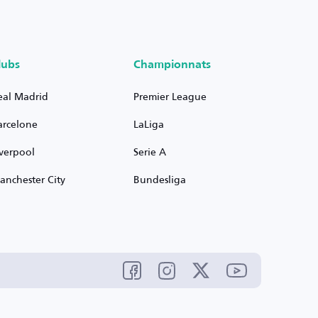
lubs
Championnats
eal Madrid
Premier League
arcelone
LaLiga
iverpool
Serie A
anchester City
Bundesliga