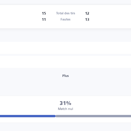
15
12
Total des tirs
11
13
Fautes
Plus
31%
Match nul