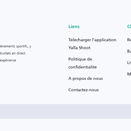
Liens
C
Télécharger l'application
R
vénements sportifs, y
Yalla Shoot
B
sultats en direct.
Politique de
 expérience
L
confidentialité
M
À propos de nous
Contactez-nous