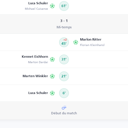
Luca Schuler
61’
Michael Cuisance
3 - 1
Mi-temps
Marlon Ritter
+2
45’
Florian Kleinhansl
Kennet Eichhorn
31’
Marton Dardai
Marten Winkler
21’
Luca Schuler
6’
Début du match