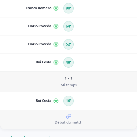
Franco Romero
90’
Darío Poveda
64’
Darío Poveda
52’
Rui Costa
48’
1 - 1
Mi-temps
Rui Costa
16’
Début du match