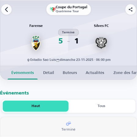
Coupe du Portugal
Quatrième Tour
Farense
Silves FC
Terminé
5
1
Estadio Sao Luis
dimanche 23-11-2025 · 06:00 pm
Événements
Détail
Buteurs
Actualités
Zone des fa
Événements
Haut
Tous
Terminé