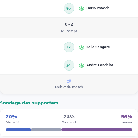
86’
Darío Poveda
0 - 2
Mi-temps
37’
Balla Sangaré
34’
Andre Candeias
Début du match
Sondage des supporters
20%
24%
56%
Marco 09
Match nul
Farense