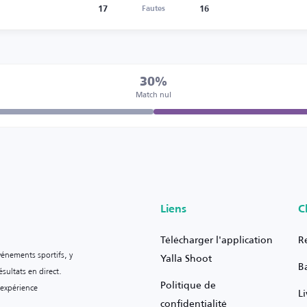
17
16
Fautes
30%
Match nul
Liens
C
Télécharger l'application
R
vénements sportifs, y
Yalla Shoot
B
sultats en direct.
Politique de
 expérience
L
confidentialité