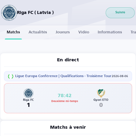
Riga FC ( Latvia )
Suivre
Matchs
Actualités
Joueurs
Vidéo
Informations
Tra
En direct
Ligue Europa Conférence | Qualifications - Troisième Tour
2026-08-06
78:42
Riga FC
Gyori ETO
Deuxième mi-temps
1
0
Matchs à venir