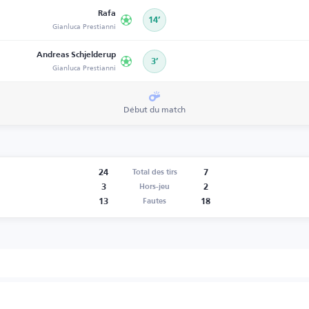
Rafa
14’
Gianluca Prestianni
Andreas Schjelderup
3’
Gianluca Prestianni
Début du match
24
7
Total des tirs
3
2
Hors-jeu
13
18
Fautes