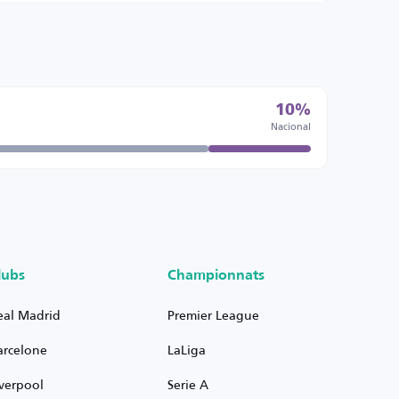
10%
Nacional
lubs
Championnats
eal Madrid
Premier League
arcelone
LaLiga
iverpool
Serie A