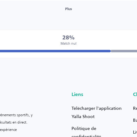
Plus
28%
Match nul
Liens
C
Télécharger l'application
R
vénements sportifs, y
Yalla Shoot
B
sultats en direct.
Politique de
 expérience
L
confidentialité