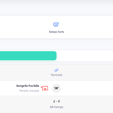
Temps forts
Terminé
Vangelis Pavlidis
58’
Pénalty manqué
2 - 0
Mi-temps