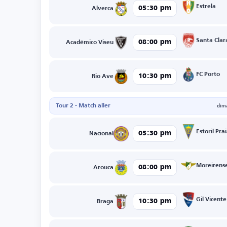
Estrela
05:30 pm
Alverca
Santa Clar
08:00 pm
Académico Viseu
FC Porto
10:30 pm
Rio Ave
Tour 2 - Match aller
dim
Estoril Pra
05:30 pm
Nacional
Moreirens
08:00 pm
Arouca
Gil Vicente
10:30 pm
Braga