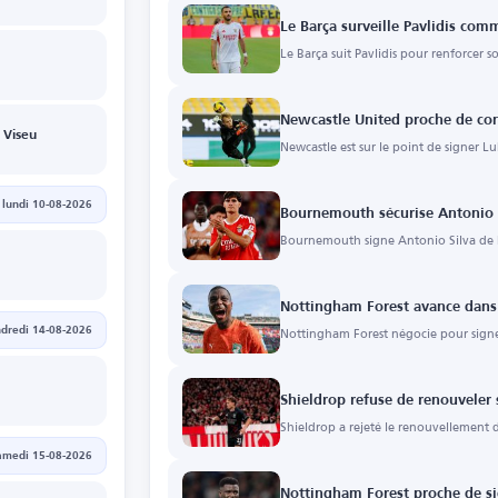
Le Barça surveille Pavlidis com
Le Barça suit Pavlidis pour renforcer s
Newcastle United proche de con
 Viseu
Newcastle est sur le point de signer L
lundi 10-08-2026
Bournemouth sécurise Antonio S
Bournemouth signe Antonio Silva de B
Nottingham Forest avance dans
Nottingham Forest négocie pour sign
dredi 14-08-2026
s
Shieldrop refuse de renouveler 
Shieldrop a rejeté le renouvellement 
amedi 15-08-2026
Nottingham Forest proche de 