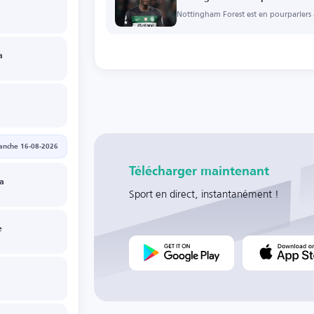
Nottingham Forest est en pourparlers
a
anche 16-08-2026
Télécharger maintenant
ia
Sport en direct, instantanément !
e