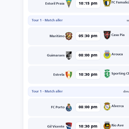
FC Famalic
10:15 pm
Estoril Praia
Tour 1 - Match aller
s
Casa Pia
05:30 pm
Maritimo
Arouca
08:00 pm
Guimaraes
Sporting C
10:30 pm
Estrela
Tour 1 - Match aller
dim
Alverca
08:00 pm
FC Porto
Rio Ave
10:30 pm
Gil Vicente