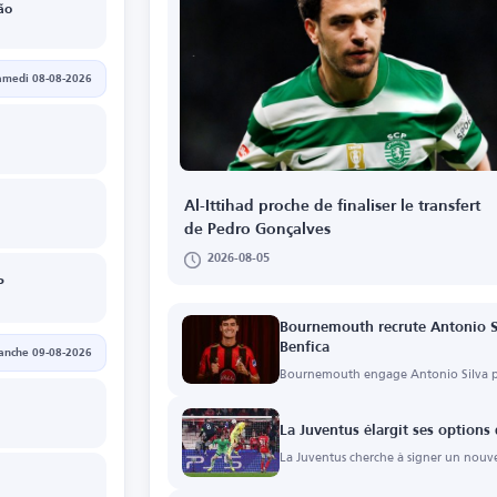
ão
amedi 08-08-2026
Al-Ittihad proche de finaliser le transfert
de Pedro Gonçalves
2026-08-05
P
Bournemouth recrute Antonio Si
Benfica
anche 09-08-2026
Bournemouth engage Antonio Silva po
La Juventus élargit ses options
La Juventus cherche à signer un nouv