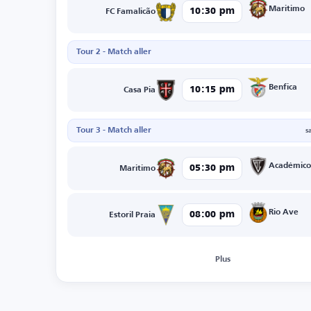
Maritimo
10:30 pm
FC Famalicão
Tour 2 - Match aller
Benfica
10:15 pm
Casa Pia
Tour 3 - Match aller
s
Académico
05:30 pm
Maritimo
Rio Ave
08:00 pm
Estoril Praia
Plus