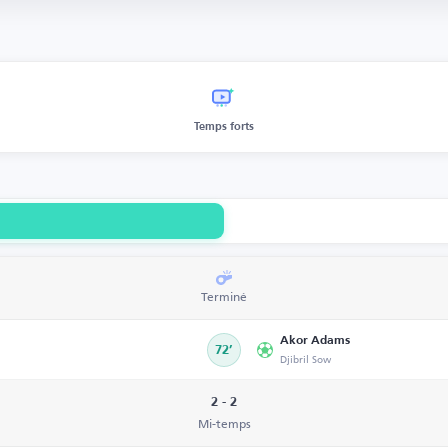
Temps forts
Terminé
Akor Adams
72’
Djibril Sow
2 - 2
Mi-temps