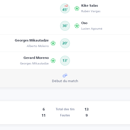
Kike Salas
+2
45’
Rubén Vargas
Oso
36’
Lucien Agoumé
Georges Mikautadze
20’
Alberto Moleiro
Gerard Moreno
13’
Georges Mikautadze
Début du match
6
13
Total des tirs
11
9
Fautes