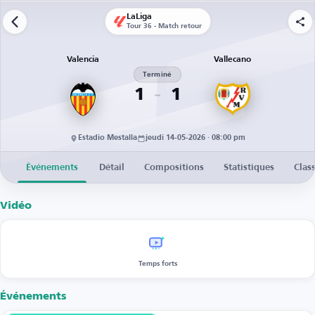
LaLiga
Tour 36 - Match retour
Valencia
Vallecano
Terminé
1
1
Estadio Mestalla
jeudi 14-05-2026 · 08:00 pm
Événements
Détail
Compositions
Statistiques
Clas
Vidéo
Temps forts
Événements