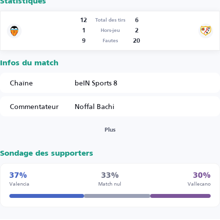
Statistiques
12
6
Total des tirs
1
2
Hors-jeu
9
20
Fautes
Infos du match
Chaîne
beIN Sports 8
Commentateur
Noffal Bachi
Plus
Sondage des supporters
37%
33%
30%
Valencia
Match nul
Vallecano