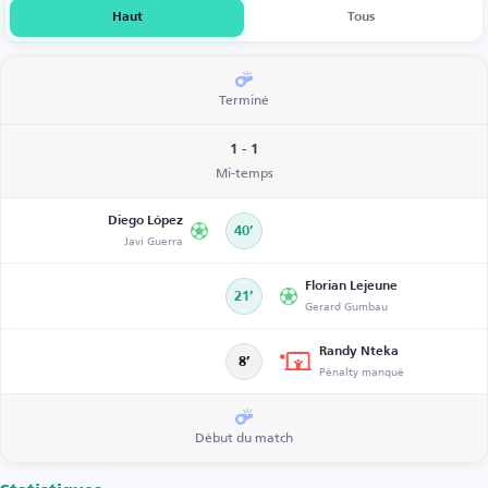
Haut
Tous
Terminé
1 - 1
Mi-temps
Diego López
40’
Javi Guerra
Florian Lejeune
21’
Gerard Gumbau
Randy Nteka
8’
Pénalty manqué
Début du match