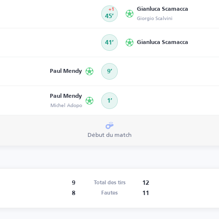
Gianluca Scamacca
+1
45’
Giorgio Scalvini
41’
Gianluca Scamacca
Paul Mendy
9’
Paul Mendy
1’
Michel Adopo
Début du match
9
12
Total des tirs
8
11
Fautes