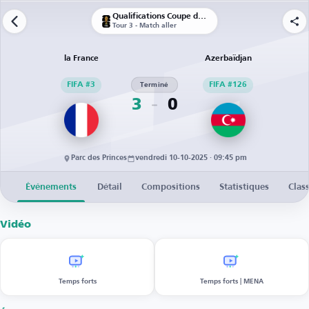
Qualifications Coupe du Monde UEFA
Tour 3 - Match aller
la France
Azerbaïdjan
FIFA #3
Terminé
FIFA #126
3
0
Parc des Princes
vendredi 10-10-2025 · 09:45 pm
Événements
Détail
Compositions
Statistiques
Clas
Vidéo
Temps forts
Temps forts | MENA