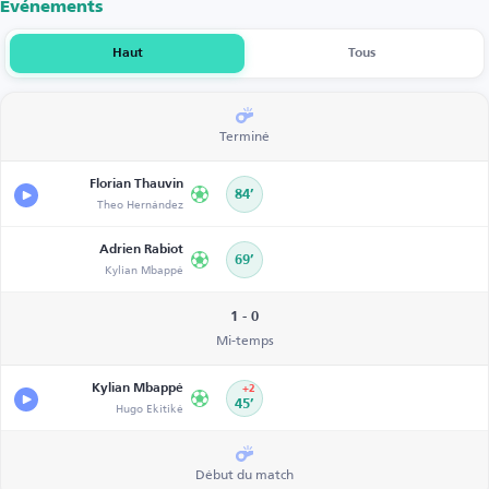
Événements
Haut
Tous
Terminé
Florian Thauvin
84’
Theo Hernández
Adrien Rabiot
69’
Kylian Mbappé
1 - 0
Mi-temps
Kylian Mbappé
+2
Hugo Ekitiké
45’
Début du match