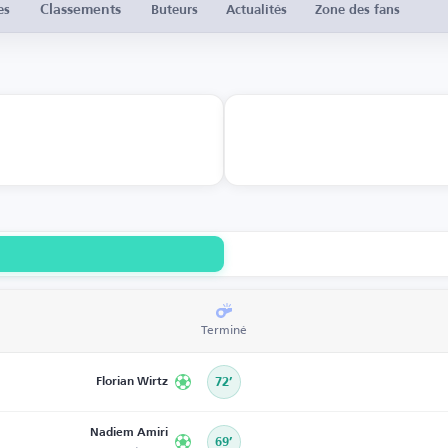
Classements
es
Buteurs
Actualités
Zone des fans
Terminé
Florian Wirtz
72’
Nadiem Amiri
69’