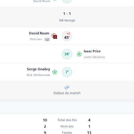
David Raum
1 - 1
Mi-temps
David Raum
+2
Hors-jeu
45’
Isaac Price
34’
Justin Devenny
Serge Gnabry
7’
Nick Woltemade
Début du match
10
4
Total des tirs
2
1
Hors-jeu
9
13
Fautes