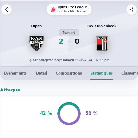
Jupiler Pro League
Tour 36 - Match aller
Eupen
RWD Molenbeek
Terminé
2
0
Kehrwegstadion
samedi 11-05-2024 · 07:15 pm
Événements
Détail
Compositions
Statistiques
Classem
Attaque
42 %
58 %
Possession