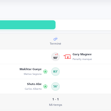
Terminé
Gary Magnee
+1
90’
Pénalty manqué
Makhtar Gueye
83’
Matías Segovia
Shuto Abe
56’
Carlos Alberto
1 - 1
Mi-temps