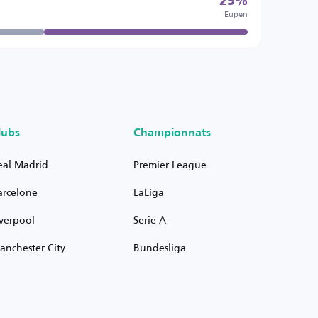
25%
Eupen
lubs
Championnats
eal Madrid
Premier League
arcelone
LaLiga
iverpool
Serie A
anchester City
Bundesliga