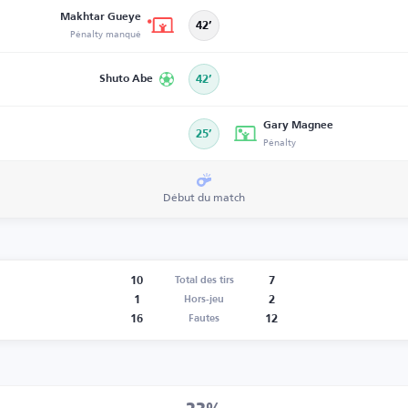
Makhtar Gueye
42’
Pénalty manqué
Shuto Abe
42’
Gary Magnee
25’
Pénalty
Début du match
10
7
Total des tirs
1
2
Hors-jeu
16
12
Fautes