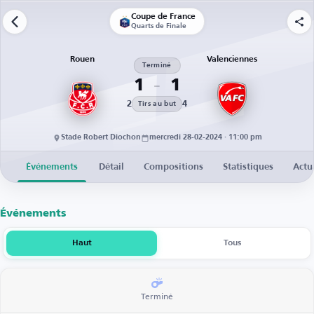
Coupe de France
Quarts de Finale
Rouen
Valenciennes
Terminé
1
1
2
4
Tirs au but
Stade Robert Diochon
mercredi 28-02-2024 · 11:00 pm
Événements
Détail
Compositions
Statistiques
Actu
Événements
Haut
Tous
Terminé