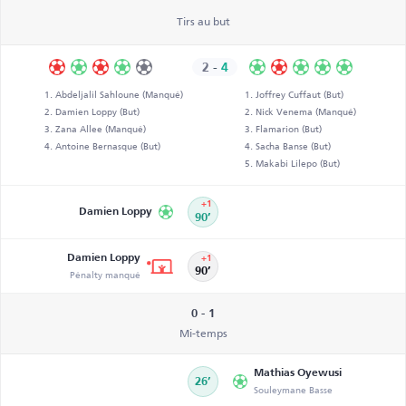
Tirs au but
2
-
4
Abdeljalil Sahloune (Manqué)
Joffrey Cuffaut (But)
Damien Loppy (But)
Nick Venema (Manqué)
Zana Allee (Manqué)
Flamarion (But)
Antoine Bernasque (But)
Sacha Banse (But)
Makabi Lilepo (But)
+1
Damien Loppy
90’
Damien Loppy
+1
Pénalty manqué
90’
0 - 1
Mi-temps
Mathias Oyewusi
26’
Souleymane Basse