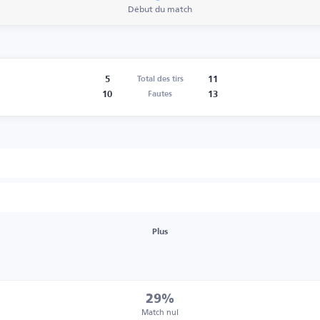
Début du match
5
11
Total des tirs
10
13
Fautes
Plus
29%
Match nul