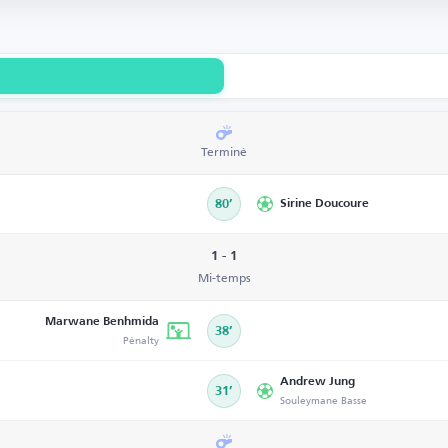
Terminé
80’
Sirine Doucoure
1 - 1
Mi-temps
Marwane Benhmida
38’
Pénalty
Andrew Jung
31’
Souleymane Basse