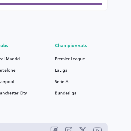
lubs
Championnats
eal Madrid
Premier League
arcelone
LaLiga
iverpool
Serie A
anchester City
Bundesliga