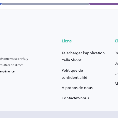
Liens
C
Télécharger l'application
R
vénements sportifs, y
Yalla Shoot
B
sultats en direct.
Politique de
 expérience
L
confidentialité
M
À propos de nous
Contactez-nous