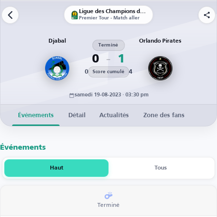
Ligue des Champions de la CAF | Qualifications
Premier Tour - Match aller
Djabal
Orlando Pirates
Terminé
0
1
0
4
Score cumulé
samedi 19-08-2023 · 03:30 pm
Événements
Détail
Actualités
Zone des fans
Événements
Haut
Tous
Terminé