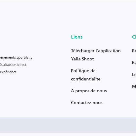
Liens
C
Télécharger l'application
R
vénements sportifs, y
Yalla Shoot
B
sultats en direct.
Politique de
 expérience
L
confidentialité
M
À propos de nous
Contactez-nous