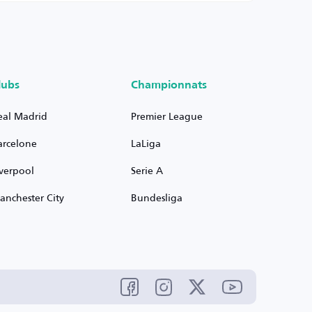
lubs
Championnats
eal Madrid
Premier League
arcelone
LaLiga
iverpool
Serie A
anchester City
Bundesliga