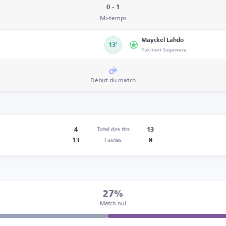
0 - 1
Mi-temps
Mayckel Lahdo
13’
Yukinari Sugawara
Début du match
4
13
Total des tirs
13
8
Fautes
27%
Match nul