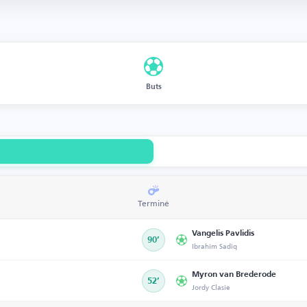
Buts
Terminé
Vangelis Pavlidis
90’
Ibrahim Sadiq
Myron van Brederode
52’
Jordy Clasie