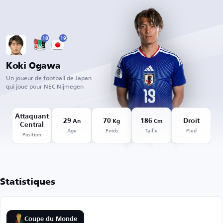
18
19
Koki Ogawa
Un joueur de football de Japan
qui joue pour NEC Nijmegen
Attaquant
29
70
186
Droit
An
Kg
Cm
Central
Âge
Poids
Taille
Pied
Position
Statistiques
Coupe du Monde