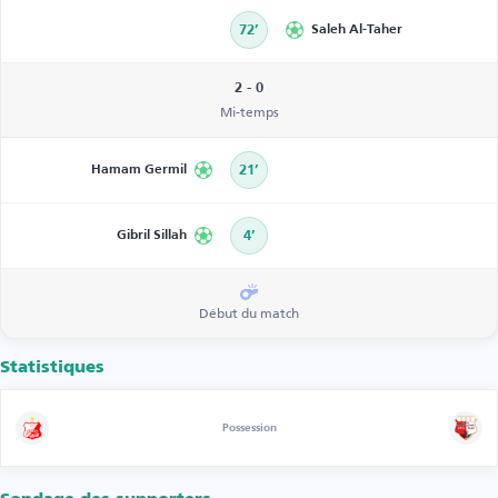
72’
Saleh Al-Taher
2 - 0
Mi-temps
Hamam Germil
21’
Gibril Sillah
4’
Début du match
Statistiques
Possession