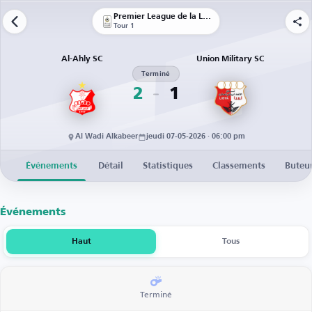
Premier League de la Libye
Tour 1
Al-Ahly SC
Union Military SC
Terminé
2
1
Al Wadi Alkabeer
jeudi 07-05-2026 · 06:00 pm
Événements
Détail
Statistiques
Classements
Buteu
Événements
Haut
Tous
Terminé