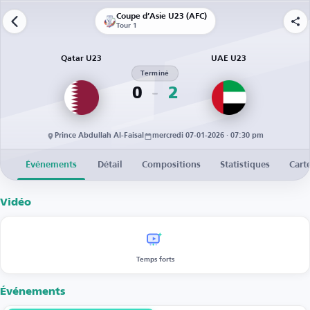
Coupe d’Asie U23 (AFC)
Tour 1
Qatar U23
UAE U23
Terminé
0
2
Prince Abdullah Al-Faisal
mercredi 07-01-2026 · 07:30 pm
Événements
Détail
Compositions
Statistiques
Cart
Vidéo
Temps forts
Événements