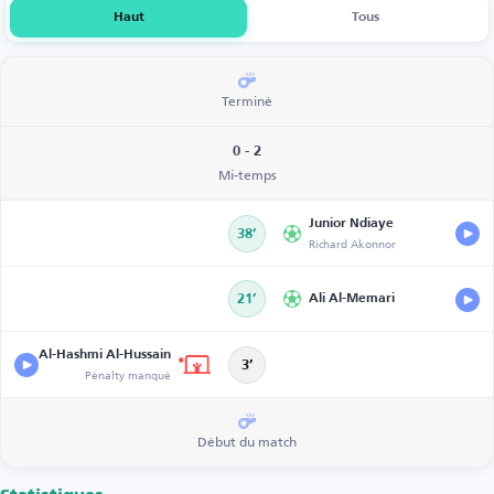
Haut
Tous
Terminé
0 - 2
Mi-temps
Junior Ndiaye
38’
Richard Akonnor
21’
Ali Al-Memari
Al-Hashmi Al-Hussain
3’
Pénalty manqué
Début du match