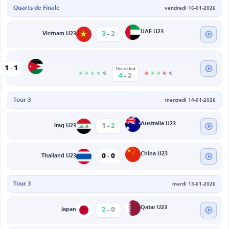
Quarts de Finale
vendredi 16-01-2026
-
UAE U23
3
2
Vietnam U23
-
Jordan U23
1
1
Tirs au but
-
4
2
Tour 3
mercredi 14-01-2026
-
Australia U23
1
2
Iraq U23
-
China U23
0
0
Thailand U23
Tour 3
mardi 13-01-2026
-
Qatar U23
2
0
Japan