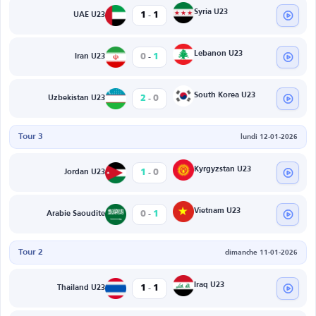
-
Syria U23
1
1
UAE U23
-
Lebanon U23
0
1
Iran U23
-
South Korea U23
2
0
Uzbekistan U23
Tour 3
lundi 12-01-2026
-
Kyrgyzstan U23
1
0
Jordan U23
-
Vietnam U23
0
1
Arabie Saoudite
Tour 2
dimanche 11-01-2026
-
Iraq U23
1
1
Thailand U23