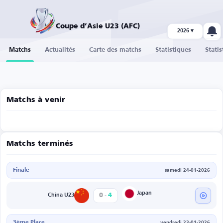
Coupe d’Asie U23 (AFC)
2026 ▾
Matchs
Actualités
Carte des matchs
Statistiques
Statis
Matchs à venir
Matchs terminés
Finale
samedi 24-01-2026
-
Japan
0
4
China U23
3ème Place
vendredi 23-01-2026