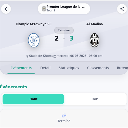
Premier League de la Libye
Tour 1
Olympic Azzaweya SC
Al-Madina
Terminé
2
3
Stade de Khoms
mercredi 06-05-2026 · 06:00 pm
Événements
Détail
Statistiques
Classements
Buteu
Événements
Haut
Tous
Terminé