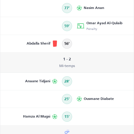
77’
Nasim Anan
Omar Ayad Al-Qulaib
59’
Pénalty
Abdalla Sherif
56’
1 - 2
Mi-temps
Anaane Tidjani
28’
25’
Ousmane Diabate
Hamza Al Mugsi
15’