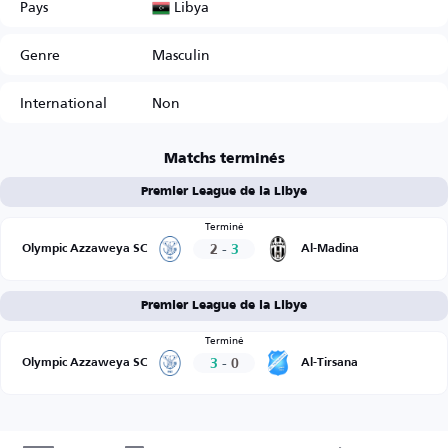
Libya
Pays
Genre
Masculin
International
Non
Matchs terminés
Premier League de la Libye
Terminé
2
-
3
Olympic Azzaweya SC
Al-Madina
Premier League de la Libye
Terminé
3
-
0
Olympic Azzaweya SC
Al-Tirsana