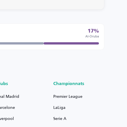
17%
Al-Oruba
lubs
Championnats
eal Madrid
Premier League
arcelone
LaLiga
iverpool
Serie A