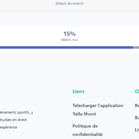
Début du match
15%
Match nul
Liens
C
Télécharger l'application
R
vénements sportifs, y
Yalla Shoot
B
sultats en direct.
Politique de
 expérience
L
confidentialité