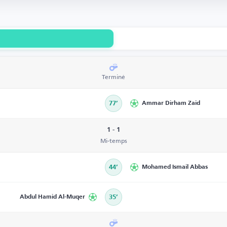
Terminé
77’
Ammar Dirham Zaid
1 - 1
Mi-temps
44’
Mohamed Ismail Abbas
Abdul Hamid Al-Muqer
35’